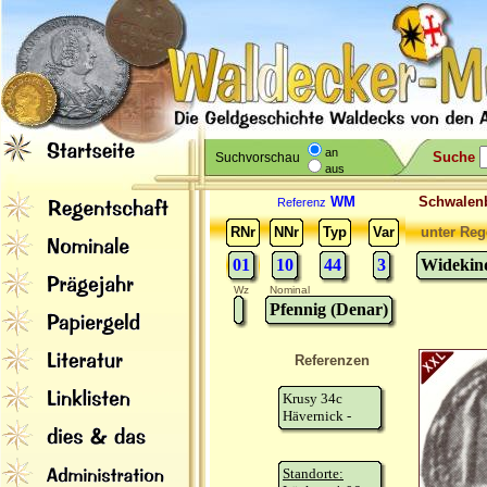
an
Suche
Suchvorschau
aus
WM
Schwale
Referenz
RNr
NNr
Typ
Var
unter Reg
01
10
44
3
Widekind
Wz
Nominal
Pfennig (Denar)
Referenzen
Krusy 34c
Hävernick -
Standorte: