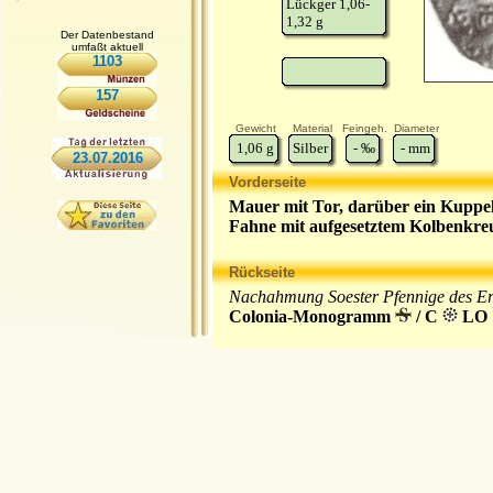
Lückger 1,06-
1,32 g
Der Datenbestand
umfaßt aktuell
1103
157
Gewicht
Material
Feingeh.
Diameter
1,06
g
Silber
-
‰
-
mm
23.07.2016
Vorderseite
Mauer mit Tor, darüber ein Kuppel
Fahne mit aufgesetztem Kolbenkreu
Rückseite
Nachahmung Soester Pfennige des Erz
Colonia-Monogramm
/ C
LO