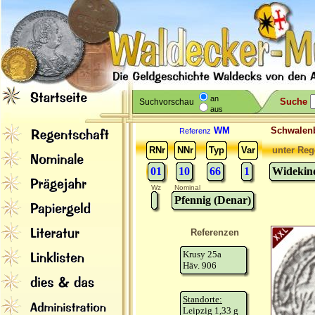
an
Suche
Suchvorschau
aus
WM
Schwale
Referenz
RNr
NNr
Typ
Var
unter Reg
01
10
66
1
Widekind
Wz
Nominal
Pfennig (Denar)
Referenzen
Krusy 25a
Häv. 906
Standorte:
Leipzig 1,33 g