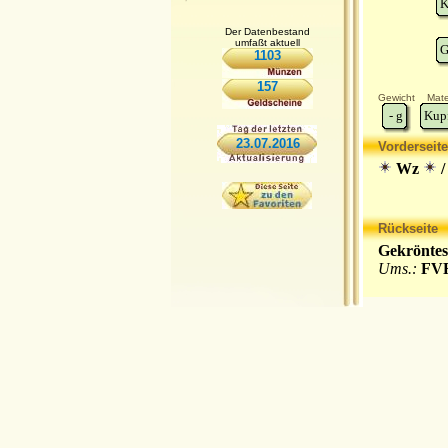
K
Der Datenbestand
umfaßt aktuell
G
1103
157
Gewicht
Mate
-
g
Kup
23.07.2016
Vorderseite
Wz
/
Rückseite
Gekröntes
Ums.:
FVR