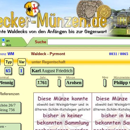
an
Suche
aus
WM
Waldeck - Pyrmont
0031 / 0065
renz
Typ
Var
unter Regentschaft
65
1
Karl
August Friedrich
ominal
Jahr
Mz
Münze
Mmz
Münzmeiste
Pfennig
761
Arolsen
Philipp
Referenzen
chön 26/7
eing 756
en -