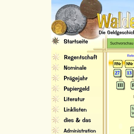
Suchvorschau
Refe
RNr
NNr
27
13
Wz
N
III
S
W
H