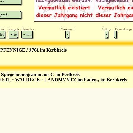
ay -
greß -
rial
Feingeh.
Diameter
Münzrand
Auflage
Bemerkunge
fer
-
‰
-
mm
-
-
 PFENNIGE /
761 im Kerbkreis
 Spiegelmonogramm aus C im Perlkreis
STL • WALDECK • LANDMVNTZ im Faden-, im Kerbkreis