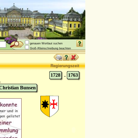
genauen Wortlaut suchen
Groß-/Kleinschreibung beachten
Regierungszeit
1728
1763
-
r
 Christian Bunsen