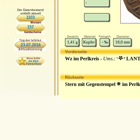
-
Der Datenbestand
umfaßt aktuell
1103
157
Gewicht
Material
Feingeh.
Diameter
1,41
g
Kupfer
-
‰
18,0
mm
23.07.2016
Vorderseite
Wz im Perlkreis -
Ums.:
LANT 
Rückseite
Stern mit Gegenstempel
im Perlk