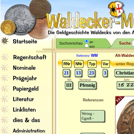
an
Suche
Suchvorschau
aus
WM
Alt-Wal
Referenz
RNr
NNr
Typ
Var
unter Reg
21
13
23
3
Christia
Wz
Nominal
Jahr
III
Pfennig
Referenzen
Weing -
Ggreß -