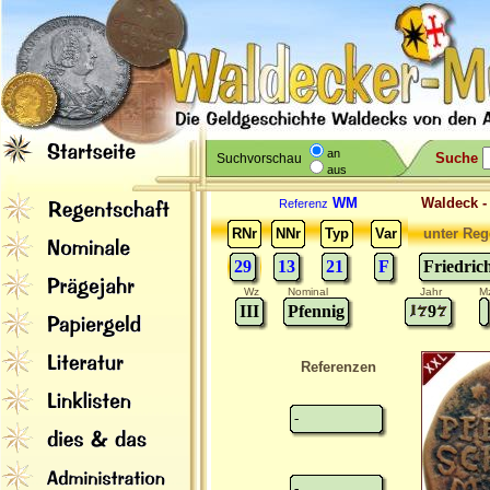
an
Suche
Suchvorschau
aus
WM
Waldeck 
Referenz
RNr
NNr
Typ
Var
unter Reg
29
13
21
F
Friedric
Wz
Nominal
Jahr
M
III
Pfennig
9
Referenzen
-
-