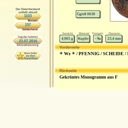
Der Datenbestand
umfaßt aktuell
Ggreß 0638
1103
157
Gewicht
Material
Feingeh.
Diameter
4,965
g
Kupfer
-
‰
23,4
mm
23.07.2016
Vorderseite
Wz
/ PFENNIG / SCHEIDE 
Rückseite
Gekröntes Monogramm aus F