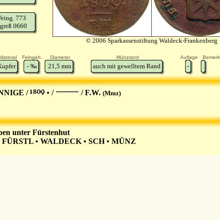
eing. 773
greß 0660
© 2006 Sparkassenstiftung Waldeck-Frankenberg
Material
Feingeh.
Diameter
Münzrand
Auflage
Bemer
Kupfer
-
‰
21,5
mm
auch mit gewelltem Rand
-
NNIGE /
• /
/ F.W.
(Mmz)
en unter Fürstenhut
:
FÜRSTL • WALDECK • SCH • MÜNZ