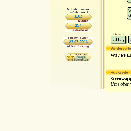
Der Datenbestand
W
umfaßt aktuell
G
1103
157
Gewicht
3,118
g
23.07.2016
Vorderseite
Wz / PFE
Rückseite
Sternwapp
Ums oben