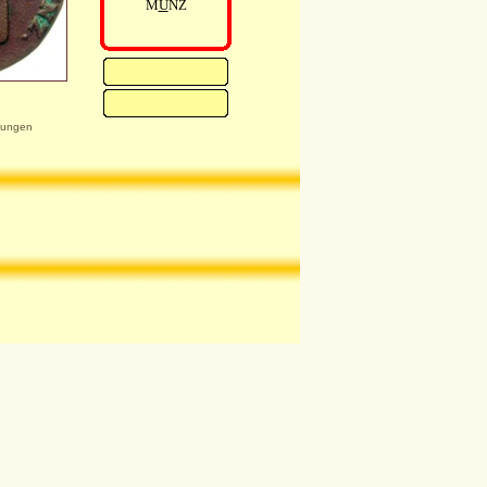
M
Ü
NZ
kungen