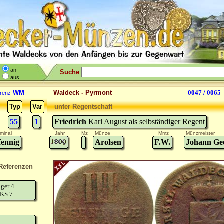
an
Suche
aus
WM
Waldeck - Pyrmont
0047 / 0065
renz
Typ
Var
unter Regentschaft
55
1
Friedrich
Karl August als selbständiger Regent
minal
Jahr
Mz
Münze
Mmz
Münzmeister
fennig
Arolsen
F.W.
Johann Ge
Referenzen
äger 4
KS 7