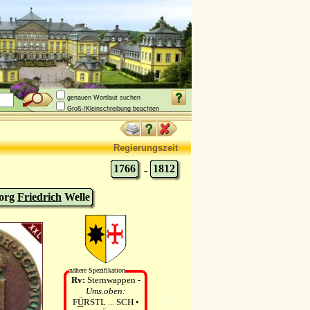
genauen Wortlaut suchen
Groß-/Kleinschreibung beachten
Regierungszeit
1766
1812
-
org
Friedrich
Welle
nähere Spezifikation
Rv:
Sternwappen -
Ums.oben:
F
Ü
RSTL ... SCH •