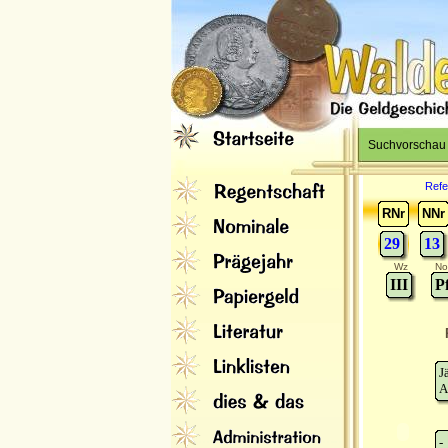
Suchvorschau
Refe
RNr
NNr
29
13
Wz
No
III
P
J
A
-