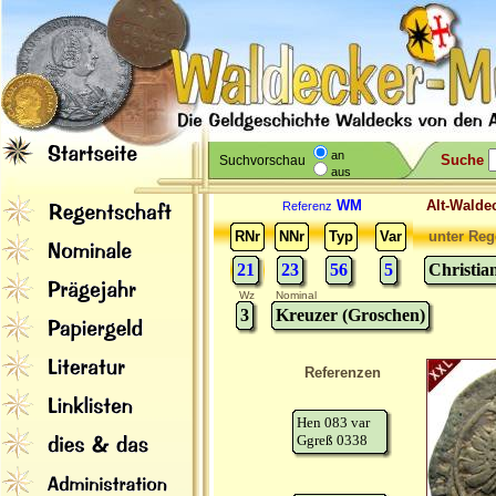
an
Suche
Suchvorschau
aus
WM
Alt-Wal
Referenz
RNr
NNr
Typ
Var
unter Reg
21
23
56
5
Christia
Wz
Nominal
3
Kreuzer (Groschen)
Referenzen
Hen 083 var
Ggreß 0338