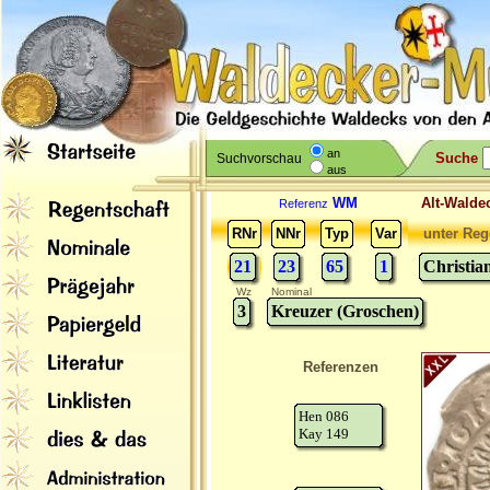
an
Suche
Suchvorschau
aus
WM
Alt-Wal
Referenz
RNr
NNr
Typ
Var
unter Reg
21
23
65
1
Christia
Wz
Nominal
3
Kreuzer (Groschen)
Referenzen
Hen 086
Kay 149