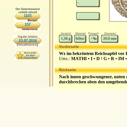
-
Der Datenbestand
umfaßt aktuell
1103
157
Gewicht
Material
Feingeh.
Diameter
1,36
g
Silber
-
‰
20,0
mm
23.07.2016
Vorderseite
Wz im bekröntem Reichsapfel vor 
Ums.:
MATHI • I • D
G • R • IM 
Rückseite
Nach innen geschwungener, unten 
durchbrechen oben den umgebende