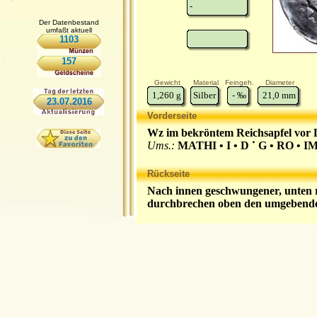
-
Der Datenbestand
umfaßt aktuell
1103
157
Gewicht
Material
Feingeh.
Diameter
1,260
g
Silber
-
‰
21,0
mm
23.07.2016
Vorderseite
Wz im bekröntem Reichsapfel vor 
Ums.:
MATHI • I • D
G • RO • IM
Rückseite
Nach innen geschwungener, unten 
durchbrechen oben den umgebende