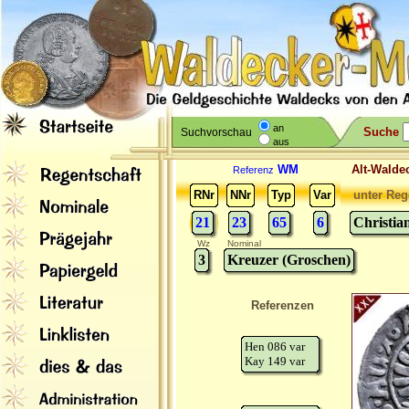
an
Suche
Suchvorschau
aus
WM
Alt-Wal
Referenz
RNr
NNr
Typ
Var
unter Reg
21
23
65
6
Christia
Wz
Nominal
3
Kreuzer (Groschen)
Referenzen
Hen 086 var
Kay 149 var