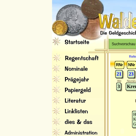
Suchvorschau
Refe
RNr
NNr
21
23
Wz
Nomin
3
Kreu
H
K
G