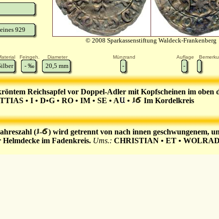
eines 929
© 2008 Sparkassenstiftung Waldeck-Frankenberg
aterial
Feingeh.
Diameter
Münzrand
Auflage
Bemerk
Silber
-
‰
20,5
mm
-
-
röntem Reichsapfel vor Doppel-Adler mit Kopfscheinen im oben
TIAS • I • D•G • RO • IM • SE • A
•
Im Kordelkreis
Jahreszahl (
-
) wird getrennt von nach innen geschwungenem, un
er Helmdecke im Fadenkreis.
Ums.:
CHRISTIAN • ET • WOLRAD • 