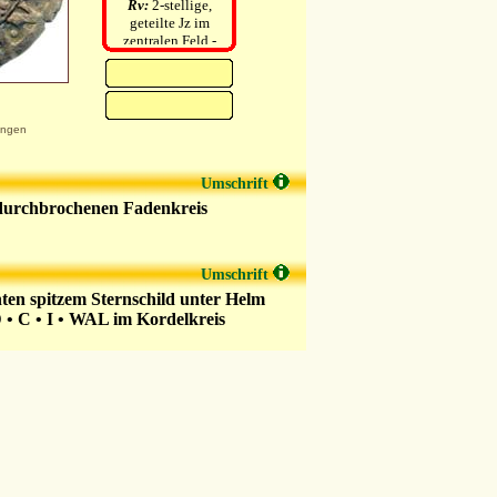
Rv:
2-stellige,
geteilte Jz im
zentralen Feld -
kein MMz
ungen
Umschrift
 durchbrochenen Fadenkreis
Umschrift
ten spitzem Sternschild unter Helm
C • I • WAL im Kordelkreis