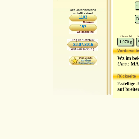
-
Der Datenbestand
umfaßt aktuell
1103
D
157
Gewicht
M
1,070
g
23.07.2016
Vorderseite
Wz im bek
Ums.:
MAT
Rückseite
2-stellige 
auf breit