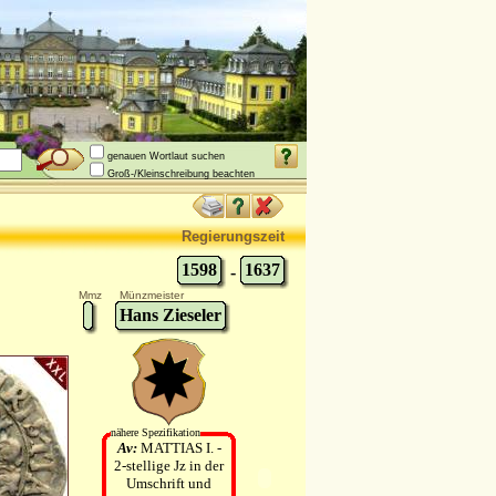
genauen Wortlaut suchen
Groß-/Kleinschreibung beachten
Regierungszeit
1598
1637
-
Mmz
Münzmeister
Hans Zieseler
nähere Spezifikation
Av:
MATTIAS I. -
2-stellige Jz in der
Umschrift und