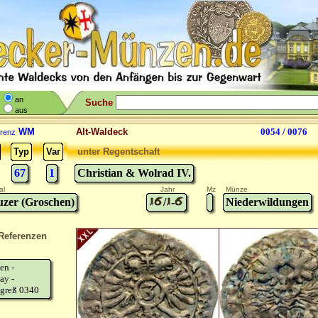
an
Suche
aus
WM
Alt-Waldeck
0054 / 0076
renz
Typ
Var
unter Regentschaft
67
1
Christian & Wolrad IV.
al
Jahr
Mz
Münze
zer (Groschen)
/
-
Niederwildungen
Referenzen
en -
ay -
greß 0340