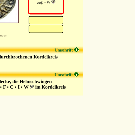
auf:
• W
ungen
Umschrift
durchbrochenen Kordelkreis
Umschrift
decke, die Helmschwingen
F • C • I • W
im Kordelkreis