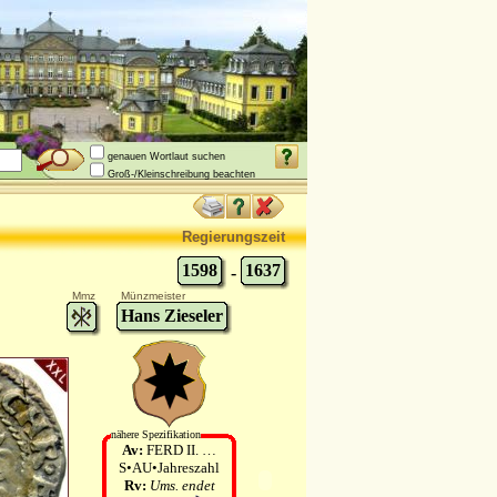
genauen Wortlaut suchen
Groß-/Kleinschreibung beachten
Regierungszeit
1598
1637
-
Mmz
Münzmeister
Hans Zieseler
nähere Spezifikation
Av:
FERD II. …
S•AU•Jahreszahl
Rv:
Ums. endet