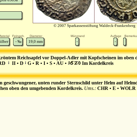
© 2007 Sparkassenstiftung Waldeck-Frankenberg
aterial
Feingeh.
Diameter
Münzrand
Auflage
Bemerk
Silber
-
‰
19,0
mm
-
-
röntem Reichsapfel vor Doppel-Adler mit Kopfscheinen im oben 
RD
II • D
G • R • I • S • AU •
Im Kordelkreis
n geschwungener, unten runder Sternschild unter Helm auf Helm
hen oben den umgebenden Kordelkreis.
Ums.:
CHR • E • WOLR • 