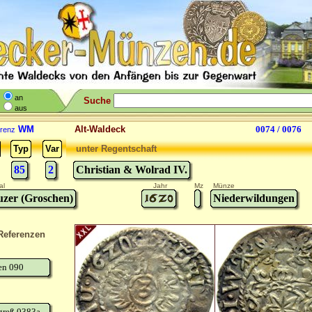
an
Suche
aus
WM
Alt-Waldeck
0074 / 0076
renz
Typ
Var
unter Regentschaft
85
2
Christian & Wolrad IV.
al
Jahr
Mz
Münze
zer (Groschen)
Niederwildungen
Referenzen
en 090
greß 0383a