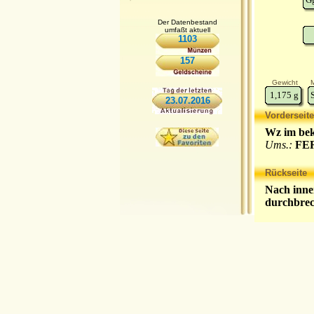
Der Datenbestand
umfaßt aktuell
1103
157
Gewicht
M
1,175
g
23.07.2016
Vorderseite
Wz im bek
Ums.:
FE
Rückseite
Nach inne
durchbrec