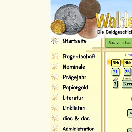
Suchvorschau
Refe
RNr
NNr
21
23
Wz
Nomin
3
Kreu
H
G