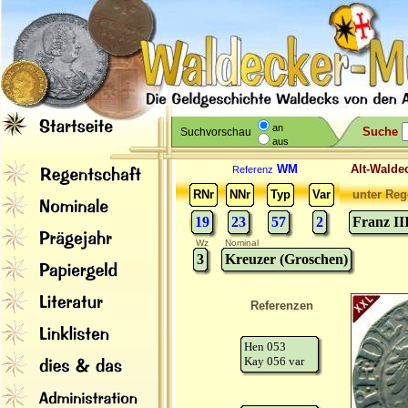
an
Suche
Suchvorschau
aus
WM
Alt-Wal
Referenz
RNr
NNr
Typ
Var
unter Reg
19
23
57
2
Franz II
Wz
Nominal
3
Kreuzer (Groschen)
Referenzen
Hen 053
Kay 056 var