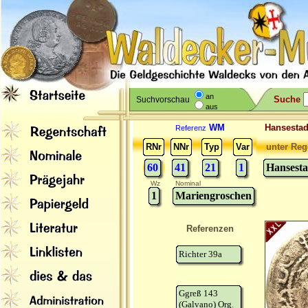
an
Suche
Suchvorschau
aus
WM
Hansesta
Referenz
RNr
NNr
Typ
Var
unter Reg
60
41
21
1
Hansest
Wz
Nominal
1
Mariengroschen
Referenzen
Richter 39a
Ggreß 143
(Galvano) Org.