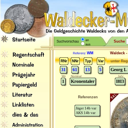
an
Suche
Suchvorschau
aus
WM
Waldeck 
Referenz
RNr
NNr
Typ
Var
unter Reg
31
61
13
5
Georg I.
Wz
Nominal
Jahr
1
Kronentaler
I8I3
Referenzen
Jäger 14b var
AKS 14b var