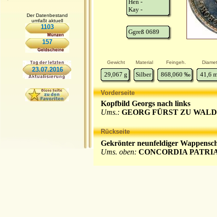
Hen -
Kay -
Der Datenbestand
umfaßt aktuell
1103
Ggreß 0689
157
Gewicht
Material
Feingeh.
Diamet
23.07.2016
29,067
g
Silber
868,060
‰
41,6
Vorderseite
Kopfbild Georgs nach links
Ums.:
GEORG FÜRST ZU WALD
Rückseite
Gekrönter neunfeldiger Wappensc
Ums. oben:
CONCORDIA PATRI