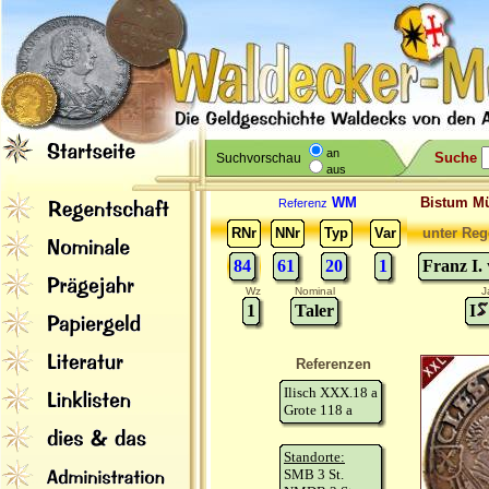
an
Suche
Suchvorschau
aus
WM
Bistum M
Referenz
RNr
NNr
Typ
Var
unter Reg
84
61
20
1
Franz I.
Wz
Nominal
J
1
Taler
I
Referenzen
Ilisch XXX.18 a
Grote 118 a
Standorte:
SMB 3 St.