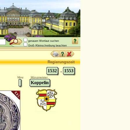
genauen Wortlaut suchen
Groß-/Kleinschreibung beachten
Regierungszeit
1532
1553
-
Mmz
Münzmeister
Koppelin