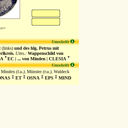
ngen
Umschrift
t
(links)
und des hlg. Petrus mit
rlkreis.
Ums.:
Wappenschild von
RA
EC | ... von Minden | CLESIA
Umschrift
, Minden
(l.u.)
, Münster
(r.u.)
, Waldeck
NAS
ET
OSNA
EPS
MIND