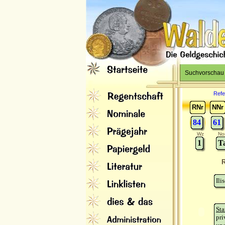
Suchvorschau
Refe
RNr
NNr
84
61
Wz
No
1
T
R
Ili
Sta
pri