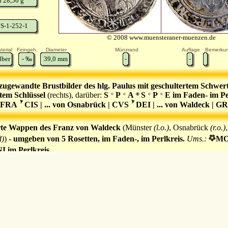
 28,50 g
S-1-252-1
© 2008 www.muensteraner-muenzen.de
terial
Feingeh.
Diameter
Münzrand
Auflage
Bemerku
lber
-
‰
39,0
mm
-
-
zugewandte Brustbilder des hlg. Paulus mit geschultertem Schwer
rtem Schlüssel
(rechts), darüber:
S
P
A
S
P
E im Faden- im Pe
| FRA
CIS | ... von Osnabrück | CVS
DEI | ... von Waldeck | G
is.
rte Wappen des Franz von Waldeck
(Münster
(l.o.)
, Osnabrück
(r.o.)
d)
)
- umgeben von 5 Rosetten, im Faden-, im Perlkreis.
Ums.:
MO
 im Perlkreis