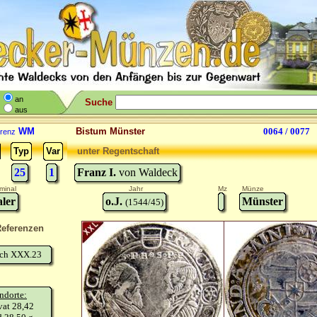
an
Suche
aus
WM
Bistum Münster
0064 / 0077
renz
Typ
Var
unter Regentschaft
25
1
Franz I.
von Waldeck
minal
Jahr
Mz
Münze
aler
o.J.
Münster
(1544/45)
eferenzen
sch XXX.23
ndorte:
vat 28,42