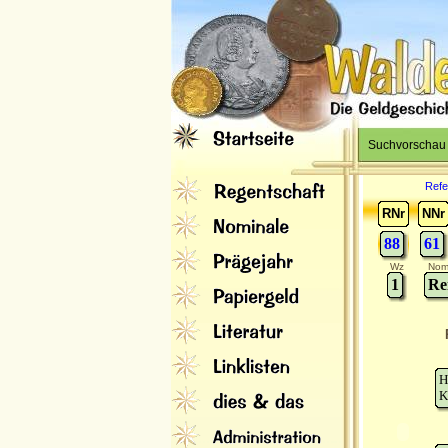
Suchvorschau
Refe
RNr
NNr
88
61
Wz
Nom
1
Re
H
K