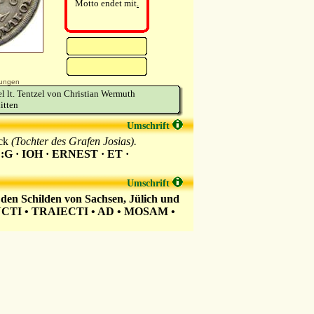
Motto endet mit
.
ungen
l lt. Tentzel von Christian Wermuth
itten
Umschrift
eck
(Tochter des Grafen Josias).
:G · IOH · ERNEST · ET ·
Umschrift
den Schilden von Sachsen, Jülich und
CTI • TRAIECTI • AD • MOSAM •