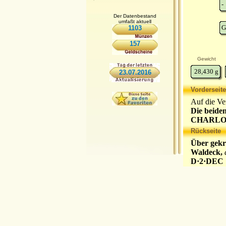
-
Der Datenbestand
umfaßt aktuell
G
1103
157
Gewicht
28,430
g
23.07.2016
Vorderseite
Auf die Ve
Die beide
CHARLOTTA
Rückseite
Über gekr
Waldeck,
D·2·DEC