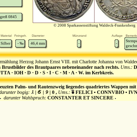
greß 0845
© 2008 Sparkassenstiftung Waldeck-Frankenberg
Material
Feingeh.
Diameter
Münzrand
Auflage
Bemerk
Stempe
Silber
-
‰
46,4
mm
-
-
geschn
rmählung Herzog Johann Ernst VIII. mit Charlotte Johanna von Wald
n Brustbilder des Brautpaares nebeneinander nach rechts.
Ums.:
D
 · IOH · D · D · S · I · C · M · A · W. im Kerbkreis.
euzten Palm- und Rautenzweig liegendes quadriertes Wappen mit 
darunter bogig:
|
|
| 0 ,
Ums.:
FELICI • CONNVBIO • IVN
darunter Wahlspruch:
CONSTANTER ET SINCERE