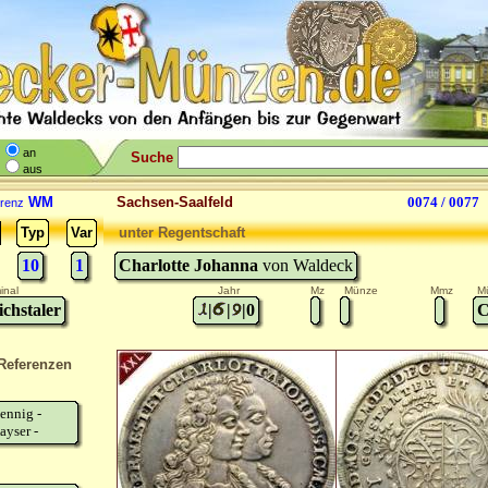
an
Suche
aus
WM
Sachsen-Saalfeld
0074 / 0077
renz
Typ
Var
unter Regentschaft
10
1
Charlotte Johanna
von Waldeck
inal
Jahr
Mz
Münze
Mmz
M
ichstaler
|
|
|0
C
Referenzen
ennig -
ayser -