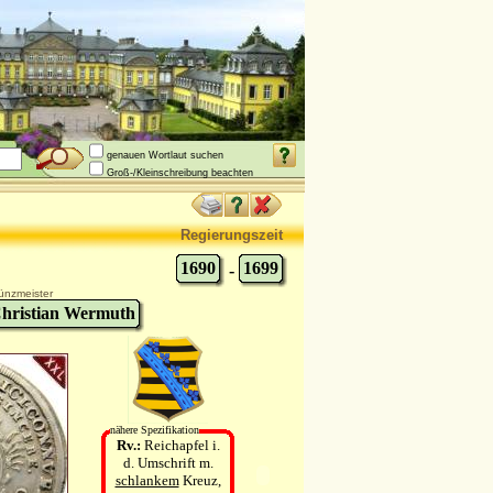
genauen Wortlaut suchen
Groß-/Kleinschreibung beachten
Regierungszeit
1690
1699
-
ünzmeister
hristian Wermuth
nähere Spezifikation
Rv.:
Reichapfel i.
d. Umschrift m.
schlankem
Kreuz,