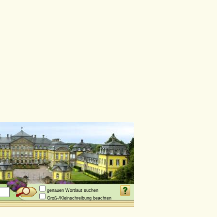
genauen Wortlaut suchen
Groß-/Kleinschreibung beachten