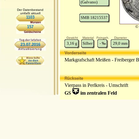
(Galvano)
Der Datenbestand
umfaßt aktuell
1103
SMB 18215537
© 
157
Gewicht
Material
Feingeh.
Diameter
3,16
g
Silber
-
‰
29,0
mm
23.07.2016
Vorderseite
Markgrafschaft Meißen - Freiberger B
Rückseite
Vierpass in Perlkreis - Umschrift
GS
im zentralen Feld