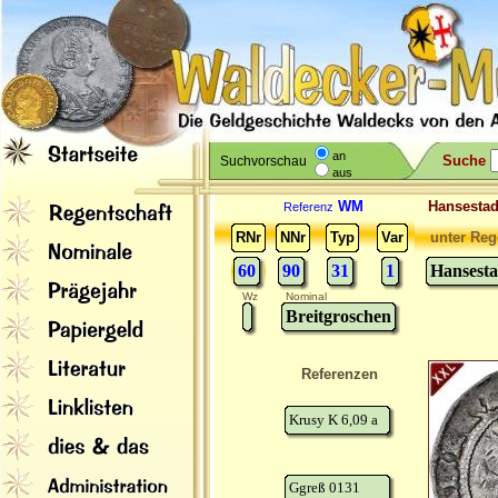
an
Suche
Suchvorschau
aus
WM
Hansesta
Referenz
RNr
NNr
Typ
Var
unter Reg
60
90
31
1
Hansest
Wz
Nominal
Breitgroschen
Referenzen
Krusy K 6,09 a
Ggreß 0131