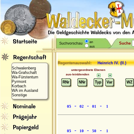
an
Suche
Suchvorschau
aus
Regentenauswahl:
Heinrich IV.
(II.)
Schwalenberg
untergeordnete Ebenen
Wa-Grafschaft
aus-/einblenden
Wa-Fürstentum
Pyrmont
RNr
NNr
Typ
Var
WZ
Korbach
WA im Ausland
Sonstige
-
-
-
05
02
01
1
-
-
-
05
10
50
1