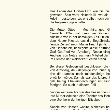
Das Leben des Grafen Otto war bis zu s
gewesen, Sein Vater Heinrich III. war al
Adolf I. gestorben, als er selbst noch ein
die Regierungsgeschäfte.
Die Mutter Ottos I., Mechthild, geb. G
Gemahls (1267) mit ihren drei Söhnen A
Adelheid wie in der damaligen Zeit üblic
dem Netzer Kloster, das die Begräbniska
"ewige Zeiten" neun Malter Frucht jährlic
von Osnabrück, besiegelte diese Stiftung
Graf Gottfried von Arnsberg. Neben einig
Andreas von Netze auch ein Mitglied der N
im Dienste der Waldecker Grafen stand.
Bei dieser Gelegenheit beschlossen die 
von Arnsberg, daß derjenige von ihnen sp
den die damals noch minderjährige he
erwählen würde. Damals war das Erbrecht
gab häufig Eheversprechungen im Kind
festigen. So auch in diesem Fall.
Sophie war eine Tochter des hessischen L
ihre Mutter Adelheid eine Tochter des He
eine Urenkelin der heiligen Elisabeth.
Sophie von Hessen wählte, sicherlich ber