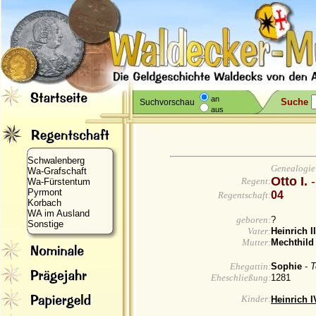
an
Suche
Suchvorschau
aus
Schwalenberg
Genealogie
Wa-Grafschaft
Otto I.
Regent:
Wa-Fürstentum
Pyrmont
04
Regentschaft:
Korbach
WA im Ausland
geboren:
?
Sonstige
Vater:
Heinrich I
Mutter:
Mechthil
Ehegattin:
Sophie
-
T
Eheschließung:
1281
Kinder:
Heinrich I