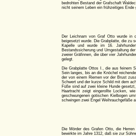
bedrohten Bestand der Grafschaft Waldeck 
nicht seinem Leben ein frühzeitiges Ende
Der Leichnam von Graf Otto wurde in d
beigesetzt wurde. Die Grabplatte, die zu 
Kapelle und wurde im 16. Jahrhunder
Bestandssicherung und Umgestaltung der 
zweier Gräfinnen, die über vier Jahrhunde
gelegt.
Die Grabplatte Ottos I., die aus feinem Sa
Sein langes, bis an die Knöchel reichend
der von einem Riemen vor der Brust zus
Schwert und der kurze Schild mit dem ach
Füße sind auf zwei kleine Hunde gesetzt,
Haartracht zeigt eingerollte Locken, wi
geschwungenen gotischen Kielbogen umra
schwingen zwei Engel Weihrauchgefäße a
Die Mörder des Grafen Otto, die Herren
bewirkte im Jahre 1312, daß sie zur Sühn