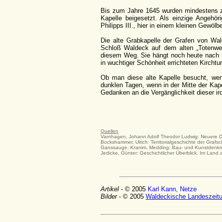
Bis zum Jahre 1645 wurden mindestens z
Kapelle beigesetzt. Als einzige Angehö
Philipps III., hier in einem kleinen Gewölbe
Die alte Grabkapelle der Grafen von Wal
Schloß Waldeck auf dem alten „Totenweg
diesem Weg. Sie hängt noch heute nach 
in wuchtiger Schönheit errichteten Kirchtu
Ob man diese alte Kapelle besucht, wenn
dunklen Tagen, wenn in der Mitte der Kap
Gedanken an die Vergänglichkeit dieser ir
Quellen
Varnhagen, Johann Adolf Theodor Ludwig: Neuere D
Bockshammer, Ulrich: Territorialgeschichte der Graf
Ganssauge, Kramm, Medding: Bau- und Kunstdenkmä
Jedicke, Günter: Geschichtlicher Überblick. Im Land
Artikel
- © 2005
Karl Kann, Netze
Bilder
- © 2005
Waldeckische Landeszeit