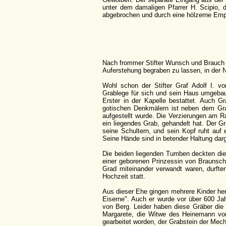
unter dem damaligen Pfarrer H. Scipio, d
abgebrochen und durch eine hölzerne Emp
Nach frommer Stifter Wunsch und Brauch wa
Auferstehung begraben zu lassen, in der Nä
Wohl schon der Stifter Graf Adolf I. vo
Grablege für sich und sein Haus umgebau
Erster in der Kapelle bestattet. Auch G
gotischen Denkmälern ist neben dem Gra
aufgestellt wurde. Die Verzierungen am R
ein liegendes Grab, gehandelt hat. Der Gra
seine Schultern, und sein Kopf ruht auf
Seine Hände sind in betender Haltung darg
Die beiden liegenden Tumben deckten die 
einer geborenen Prinzessin von Braunschw
Grad miteinander verwandt waren, durfte
Hochzeit statt.
Aus dieser Ehe gingen mehrere Kinder her
Eiserne". Auch er wurde vor über 600 Ja
von Berg. Leider haben diese Gräber die 
Margarete, die Witwe des Heinemann von 
gearbeitet worden, der Grabstein der Mech