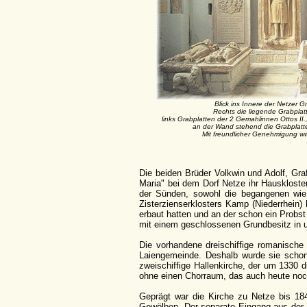
Blick ins Innere der Netzer G
Rechts die liegende Grabplatt
links Grabplatten der 2 Gemahlinnen Ottos II.
an der Wand stehend die Grabplatte
Mit freundlicher Genehmigung
w
Die beiden Brüder Volkwin und Adolf, Gra
Maria" bei dem Dorf Netze ihr Hauskloste
der Sünden, sowohl die begangenen wie 
Zisterzienserklosters Kamp (Niederrhein) 
erbaut hatten und an der schon ein Probst
mit einem geschlossenen Grundbesitz in u
Die vorhandene dreischiffige romanische 
Laiengemeinde. Deshalb wurde sie schon
zweischiffige Hallenkirche, der um 1330 
ohne einen Chorraum, das auch heute noch
Geprägt war die Kirche zu Netze bis 184
Gewölben. Der separate Eingang aus der K