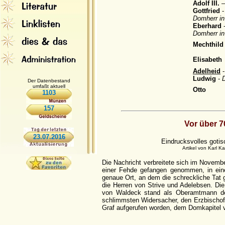
Adolf III.
–
Gottfried
-
Domherr in
Eberhard
Domherr i
Mechthild
Elisabeth
Adelheid
Ludwig
-
Der Datenbestand
umfaßt aktuell
Otto
1103
157
Vor über 7
23.07.2016
Eindrucksvolles goti
Artikel von Karl K
Die Nachricht verbreitete sich im Novemb
einer Fehde gefangen genommen, in eine
genaue Ort, an dem die schreckliche Tat 
die Herren von Strive und Adelebsen. Die
von Waldeck stand als Oberamtmann de
schlimmsten Widersacher, den Erzbischof 
Graf aufgerufen worden, dem Domkapitel vo