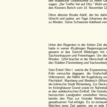
drei Waldecker Grafensöhne zu ihrem G
sagen: „Der Treffer fiel auf Otto.“ Wohl 
des Klosters Berich vom 14. November 127
Ottos ältester Bruder Adolf, der bis dah
Utrecht und später, am Tage Johannes des
zu Minden. Seine Schwester Adelheid verm
Unter den Regenten in der frühen Zeit de
hatte in seiner 45-jährigen Regierungsze
gewann er das Gericht Wildungen mit d
Sachsenhausen und Freienhagen. Um die h
Rhoden. 1254 brachte er die Herrschaft ü
den Städten Fürstenberg und Sachsenber
Sein Enkel Otto I. setzte die Expansionsp
Köln versuchte dagegen, die Grafscha
Volkmarsen, die Hälfte der Kugelsburg un
Flechtdorf, Marsberg und Mederich (Wüstu
die kölnische Stadt Winterberg. Zur Deck
im Astinghäuser Grund sowie im Nuhnetal
er den waldeckischen Einfluß. Die Gründu
hessischen Landgrafen vereitelten Vers
bereits den Plan zur Gründer Wetterbu
gewaltsamen Tod erfolgte. Es ist erstaun
Mächten jener Zeit agierte, wie er jed