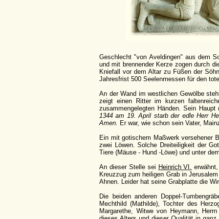
Geschlecht "von Aveldingen" aus dem So
und mit brennender Kerze zogen durch die
Kniefall vor dem Altar zu Füßen der Söhn
Jahresfrist 500 Seelenmessen für den tot
An der Wand im westlichen Gewölbe steht
zeigt einen Ritter im kurzen faltenre
zusammengelegten Händen. Sein Haupt ru
1344 am 19. April starb der edle Herr He
Amen.
Er war, wie schon sein Vater, Mai
Ein mit gotischem Maßwerk versehener Ba
zwei Löwen. Solche Dreiteiligkeit der Go
Tiere (Mäuse - Hund -Löwe) und unter de
An dieser Stelle sei
Heinrich VI.
erwähnt,
Kreuzzug zum heiligen Grab in Jerusalem 
Ahnen. Leider hat seine Grabplatte die Wi
Die beiden anderen Doppel-Tumbengräbe
Mechthild (Mathilde), Tochter des Herz
Margarethe, Witwe von Heymann, Herrn z
dieses Alters und dieser Qualität in gan