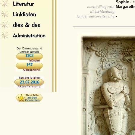
Sophie
-
s
zweite Ehegattin:
Margaret
Eheschließung:
Kinder aus zweiter Ehe:
-
Der Datenbestand
umfaßt aktuell
1103
157
23.07.2016