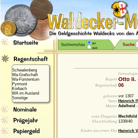
an
Suche
Suchvorschau
aus
Schwalenberg
Genealogie
Wa-Grafschaft
Otto II.
Regent:
Wa-Fürstentum
Pyrmont
06
Regentschaft:
Korbach
WA im Ausland
geboren:
vor 1307
Sonstige
Vater:
Heinrich I
Mutter:
Adelheid
-
erste Ehegattin:
Mechthil
Eheschließung:
1339/40
Kinder aus erster Ehe:
Heinrich V