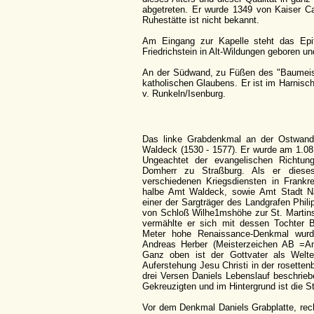
abgetreten. Er wurde 1349 von Kaiser Ca
Ruhestätte ist nicht bekannt.
Am Eingang zur Kapelle steht das Epi
Friedrichstein in Alt-Wildungen geboren un
An der Südwand, zu Füßen des "Baumeister
katholischen Glaubens. Er ist im Harnisch
v. Runkeln/Isenburg.
Das linke Grabdenkmal an der Ostwand
Waldeck (1530 - 1577). Er wurde am 1.08
Ungeachtet der evangelischen Richtun
Domherr zu Straßburg. Als er diese
verschiedenen Kriegsdiensten in Frankre
halbe Amt Waldeck, sowie Amt Stadt N
einer der Sargträger des Landgrafen Phi
von Schloß Wilhe1mshöhe zur St. Martinsk
vermählte er sich mit dessen Tochter B
Meter hohe Renaissance-Denkmal wurd
Andreas Herber (Meisterzeichen AB =Andr
Ganz oben ist der Gottvater als Welte
Auferstehung Jesu Christi in der rosetten
drei Versen Daniels Lebenslauf beschrieb
Gekreuzigten und im Hintergrund ist die
Vor dem Denkmal Daniels Grabplatte, rec