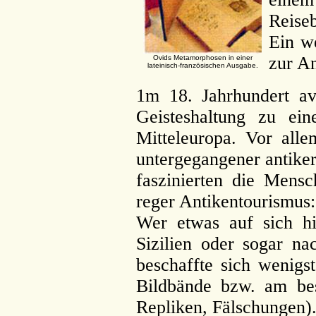
Reise
Ein w
zur An
Ovids Metamorphosen in einer
lateinisch-französischen Ausgabe.
1m 18. Jahrhundert ava
Geisteshaltung zu e
Mitteleuropa. Vor alle
untergegangener antike
faszinierten die Mensc
reger Antikentourismus:
Wer etwas auf sich hi
Sizilien oder sogar n
beschaffte sich wenigs
Bildbände bzw. am best
Repliken, Fälschungen)