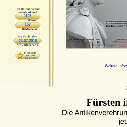
Der Datenbestand
umfaßt aktuell
1103
157
23.07.2016
Weitere Info
Fürsten i
Die Antikenverehrung
je