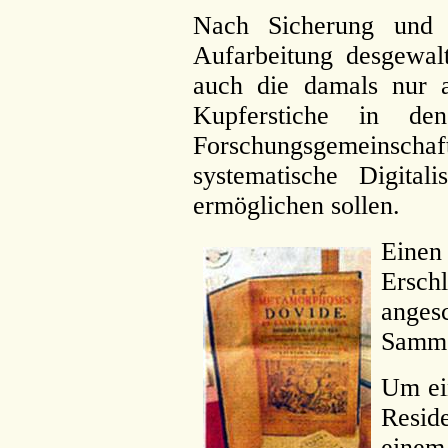
Nach Sicherung und K
Aufarbeitung desgewalt
auch die damals nur 
Kupferstiche in de
Forschungsgemeinschaf
systematische Digitali
ermöglichen sollen.
Eine
Ersch
anges
Sammel
Um ei
Resid
einem