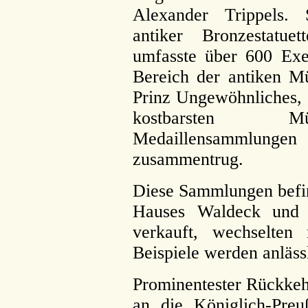
Alexander Trippels. 
antiker Bronzestatue
umfasste über 600 Ex
Bereich der antiken Mü
Prinz Ungewöhnliches, 
kostbarsten 
Medaillensammlung
zusammentrug.
Diese Sammlungen befind
Hauses Waldeck und 
verkauft, wechselten
Beispiele werden anläss
Prominentester Rückkehr
an die Königlich-Preu