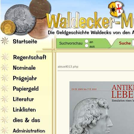
an
Suche
Suchvorschau
aus
aktuell013.php