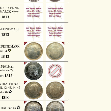
E ++++ FEINE
 MARCK ++++
1813
E-FEINE-MARK
1813
E FEINE MARK
mit 34
I8 I3
15/16 Lbt (1
aubthaler?)
um 1812
THALER und
41, 42, 43, 44, 45
oder 46
I8I3
HAL und 45