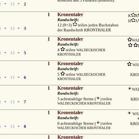
Rosetten aus 5 Punkten (Blättern).
-
-
1
13
2
1
Kronentaler
K
R
Randschrift:
H
A
12 (9+3)
teilen jeden Buchstaben
-
-
1
13
3
der Randschrift KRONTHALER
1
Kronentaler
WA
Randschrift:
4
teilen
WALDECKISCHER
-
-
1
13
5
KRONTHALER
1
Kronentaler
WAL
Randschrift:
5
teilen
WALDECKISCHER
KRO
-
-
1
13
6
KRONTHALER
1
Kronentaler
WA
Randschrift:
5 achtstrahlige Sterne (
) teilen
KRO
-
-
1
13
7
WALDECKISCHER KRONTHALER
1
Kronentaler
WAL
Randschrift:
6 achtstrahlige Sterne (
) teilen
KRO
-
-
1
13
8
WALDECKISCHER KRONTHALER
1
Kronentaler