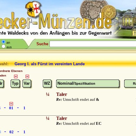
an
Suche
aus
wahl:
Georg I.
als Fürst im vereinten Lande
ordnete Ebenen
nden
Nr
Typ
Var
WZ
Nominal/
Spezifikation
R
¼
Taler
Rv:
Umschrift endet auf
&
-
-
4
01
1
¼
Taler
Rv:
Umschrift endet auf
EC
-
-
4
02
1