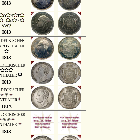
I8I3
O
N
T
L
E
R
I8I3
LDECKISCHER
KRONTHALER
I8I3
DECKISCHER
NTHALER
I8I3
LDECKISCHER
NTHALER
1813
DECKISCHER
NTHALER
I8I3