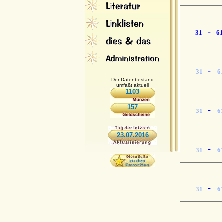
-
31
6
-
31
6
Der Datenbestand
umfaßt aktuell
1103
157
-
31
6
23.07.2016
-
31
6
-
31
6