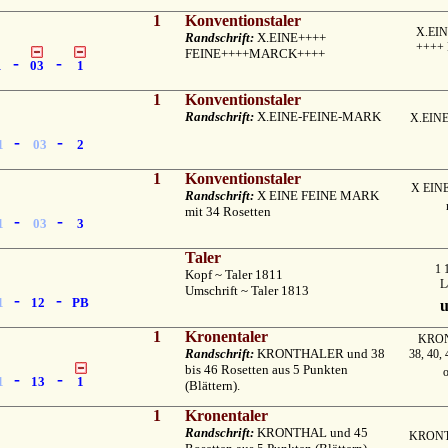
1
Konventionstaler
X.EIN
Randschrift:
X.EINE++++
++++
FEINE++++MARCK++++
-
-
1
03
1
1
Konventionstaler
Randschrift:
X.EINE-FEINE-MARK
X.EIN
-
-
1
03
2
1
Konventionstaler
X EIN
Randschrift:
X EINE FEINE MARK
mit 34 Rosetten
-
-
1
03
3
Taler
1 
Kopf ~ Taler 1811
L
Umschrift ~ Taler 1813
-
-
1
12
PB
1
Kronentaler
KRON
Randschrift:
KRONTHALER und 38
38, 40, 
bis 46 Rosetten aus 5 Punkten
-
-
1
13
1
(Blättern).
1
Kronentaler
Randschrift:
KRONTHAL und 45
KRONT