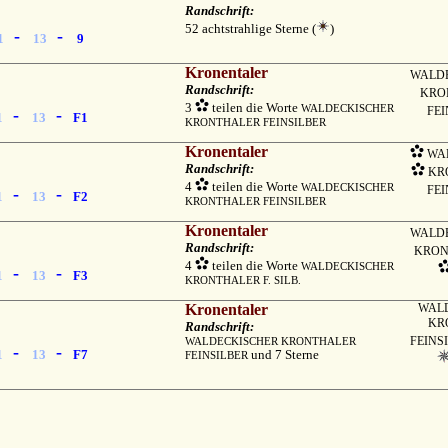
Randschrift:
52 achtstrahlige Sterne (
)
-
-
1
13
9
Kronentaler
WALD
Randschrift:
KRO
3
teilen die Worte
WALDECKISCHER
FEI
-
-
1
13
F1
KRONTHALER FEINSILBER
Kronentaler
WAL
Randschrift:
KR
4
teilen die Worte
WALDECKISCHER
FEI
-
-
1
13
F2
KRONTHALER FEINSILBER
Kronentaler
WALD
Randschrift:
KRON
4
teilen die Worte
WALDECKISCHER
-
-
1
13
F3
KRONTHALER F. SILB.
Kronentaler
WAL
KR
Randschrift:
FEINS
WALDECKISCHER KRONTHALER
-
-
1
13
F7
und 7 Sterne
FEINSILBER