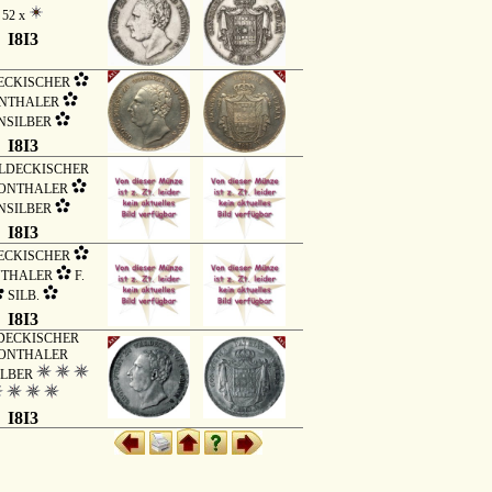
52 x
I8I3
ECKISCHER
NTHALER
NSILBER
I8I3
DECKISCHER
ONTHALER
NSILBER
I8I3
ECKISCHER
THALER
F.
SILB.
I8I3
DECKISCHER
ONTHALER
ILBER
I8I3