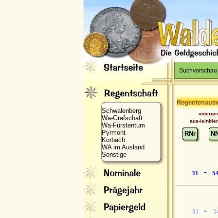
Suchvorschau
Regentenaus
Schwalenberg
unterge
Wa-Grafschaft
aus-/einble
Wa-Fürstentum
Pyrmont
RNr
N
Korbach
WA im Ausland
Sonstige
-
31
5
-
31
5