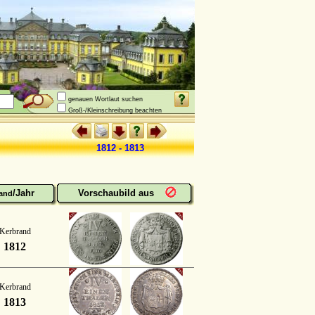
genauen Wortlaut suchen
Groß-/Kleinschreibung beachten
1812 - 1813
/Jahr
Vorschaubild aus
and
Kerbrand
1812
Kerbrand
1813