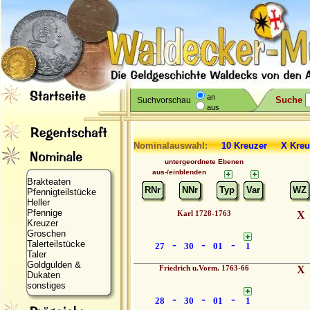
an
Suche
Suchvorschau
aus
Nominalauswahl:
10 Kreuzer X K
untergeordnete Ebenen
aus-/einblenden
Brakteaten
RNr
NNr
Typ
Var
WZ
Pfennigteilstücke
Heller
Pfennige
Karl 1728-1763
X
Kreuzer
Groschen
-
-
-
Talerteilstücke
27
30
01
1
Taler
Goldgulden &
Friedrich u.Vorm. 1763-66
X
Dukaten
sonstiges
-
-
-
28
30
01
1