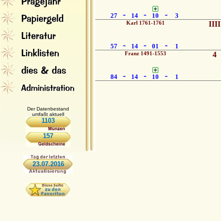
-
-
-
27
14
10
3
Karl 1761-1761
IIII
-
-
-
57
14
01
1
Franz 1491-1553
4
-
-
-
84
14
10
1
Der Datenbestand
umfaßt aktuell
1103
157
23.07.2016