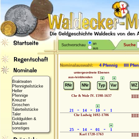
an
Suche
Suchvorschau
aus
Nominalauswahl:
4 Pfennig IIII Pfe
untergeordnete Ebenen
aus-/einblenden
Brakteaten
RNr
NNr
Typ
Var
WZ
Pfennigteilstücke
Heller
Pfennige
Chr & Wolr IV. 1598-1637
IIII
Kreuzer
Groschen
-
-
-
Talerteilstücke
21
14
10
1
Taler
Chr Ludwig 1692-1706
IIII
Goldgulden &
Dukaten
sonstiges
-
-
-
25
14
01
1
Karl 1728-1763
IIII