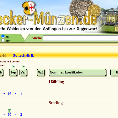
an
Suche
aus
wahl:
Gottschalk II.
ordnete Ebenen
nden
Nr
Typ
Var
WZ
Nominal/
Spezifikation
R
Hälbling
-
-
3
05
1
Sterling
-
-
0
05
2