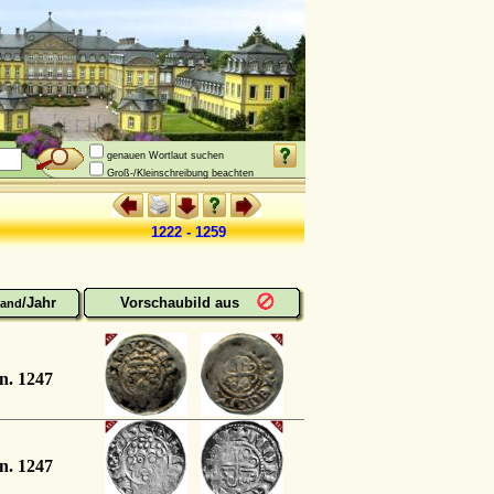
genauen Wortlaut suchen
Groß-/Kleinschreibung beachten
1222 - 1259
/Jahr
Vorschaubild aus
and
n. 1247
n. 1247