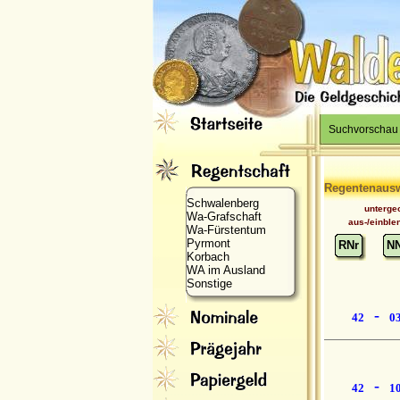
Suchvorschau
Regentenaus
Schwalenberg
unterge
Wa-Grafschaft
aus-/einble
Wa-Fürstentum
Pyrmont
RNr
N
Korbach
WA im Ausland
Sonstige
-
42
0
-
42
1