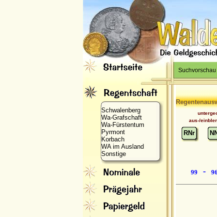
Suchvorschau
Regentenaus
Schwalenberg
unterge
Wa-Grafschaft
aus-/einble
Wa-Fürstentum
Pyrmont
RNr
N
Korbach
WA im Ausland
Sonstige
-
99
9