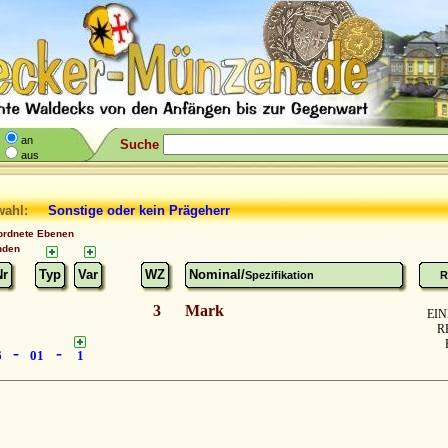
an
Suche
aus
wahl:
Sonstige
oder
kein Prägeherr
ordnete Ebenen
nden
Nr
Typ
Var
WZ
Nominal/
Spezifikation
R
3
Mark
EIN
R
-
-
6
01
1