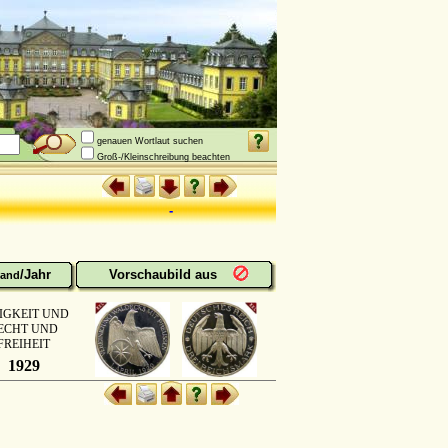
genauen Wortlaut suchen
Groß-/Kleinschreibung beachten
-
/Jahr
Vorschaubild aus
and
IGKEIT UND
ECHT UND
FREIHEIT
1929