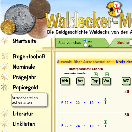
an
Suche
Suchvorschau
aus
Auswahl über Ausgabestelle:
Kreis de
untergeordnete Ebenen
aus-/einblenden
ANr
Art
Typ
Var
WZ
20
Ausgabestellen
-
-
-
P
Scheinarten
22
22
10
1
50
-
-
-
P
22
24
10
1