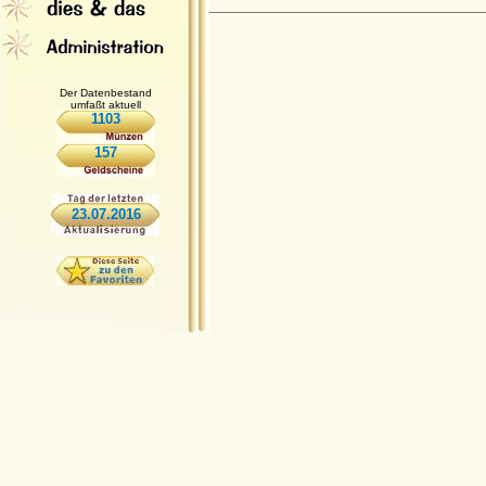
Der Datenbestand
umfaßt aktuell
1103
157
23.07.2016