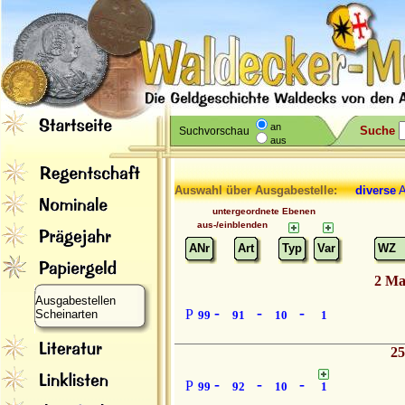
an
Suche
Suchvorschau
aus
Auswahl über Ausgabestelle:
diverse
A
untergeordnete Ebenen
aus-/einblenden
ANr
Art
Typ
Var
WZ
2 Ma
Ausgabestellen
-
-
-
P
Scheinarten
99
91
10
1
25
-
-
-
P
99
92
10
1