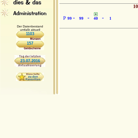
10
-
-
-
P
99
99
40
1
Der Datenbestand
umfaßt aktuell
1103
157
23.07.2016