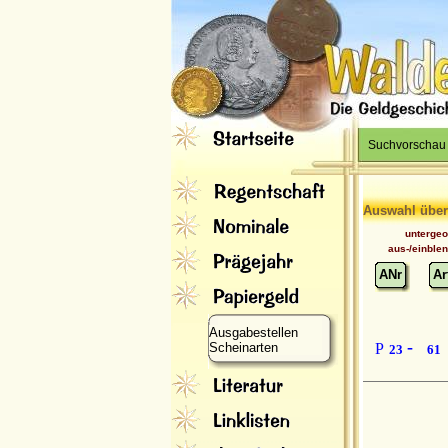
Suchvorschau
Auswahl über
unterge
aus-/einble
ANr
Ar
Ausgabestellen
-
Scheinarten
P
23
61