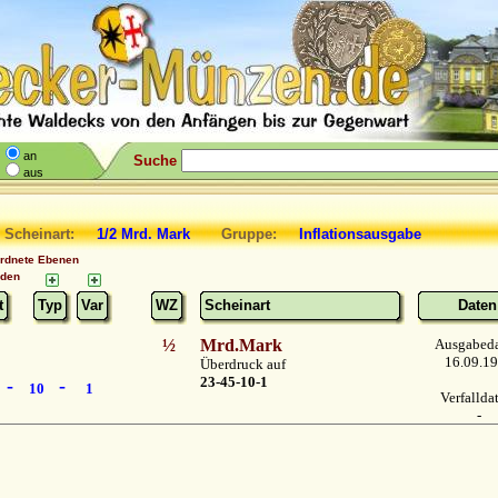
an
Suche
aus
 Scheinart:
1/2 Mrd. Mark
Gruppe:
Inflationsausgabe
ordnete Ebenen
nden
t
Typ
Var
WZ
Scheinart
Daten
½
Mrd.Mark
Ausgabed
16.09.1
Überdruck auf
23-45-10-1
-
-
10
1
Verfalld
-