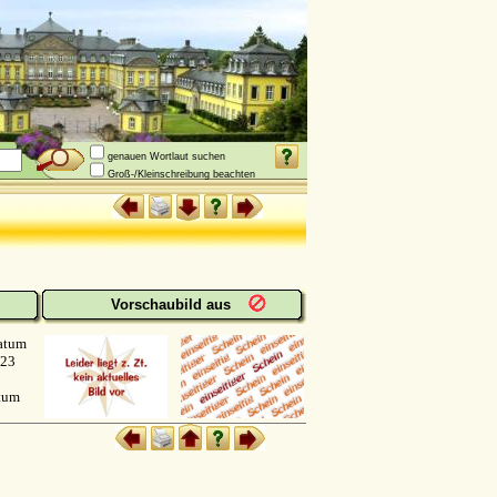
genauen Wortlaut suchen
Groß-/Kleinschreibung beachten
Vorschaubild aus
atum
923
atum