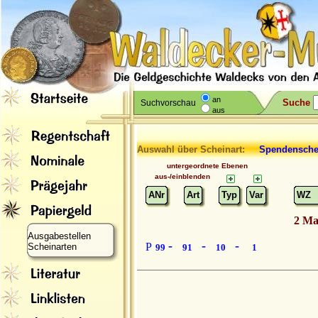
an
Suche
Suchvorschau
aus
Auswahl über Scheinart:
Spendensche
untergeordnete Ebenen
aus-/einblenden
ANr
Art
Typ
Var
WZ
2 Ma
Ausgabestellen
-
-
-
P
Scheinarten
99
91
10
1