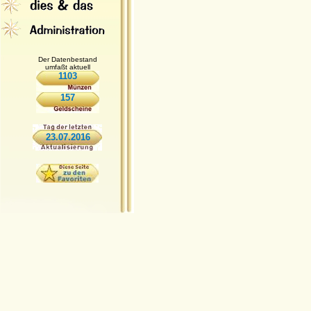
Der Datenbestand
umfaßt aktuell
1103
157
23.07.2016