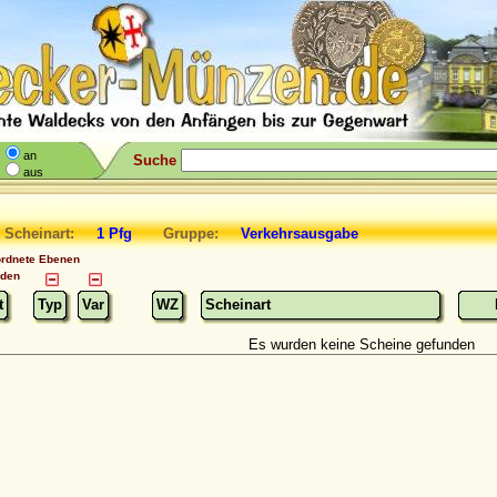
an
Suche
aus
 Scheinart:
1 Pfg
Gruppe:
Verkehrsausgabe
ordnete Ebenen
nden
t
Typ
Var
WZ
Scheinart
Es wurden keine Scheine gefunden