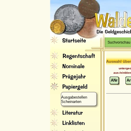
Suchvorschau
Auswahl über
unterge
aus-/einble
ANr
Ar
Ausgabestellen
Scheinarten