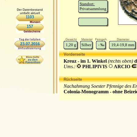
Standort:
Privatsammlung
Der Datenbestand
umfaßt aktuell
1103
157
Gewicht
Material
Feingeh.
Diameter
23.07.2016
1,20
g
Silber
-
‰
19,4-19,8
mm
Vorderseite
Kreuz - im 1. Winkel
(rechts oben)
d
Ums.:
PHLIPIVIS
ARCIO
Rückseite
Nachahmung Soester Pfennige des Erz
Colonia-Monogramm - ohne Beize