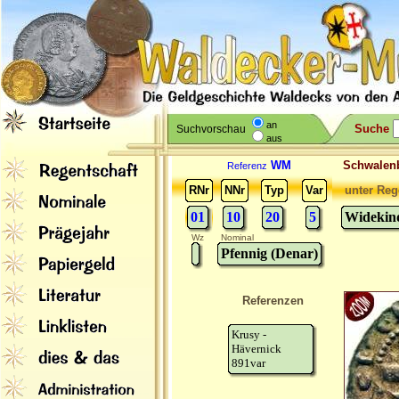
an
Suche
Suchvorschau
aus
WM
Schwale
Referenz
RNr
NNr
Typ
Var
unter Reg
01
10
20
5
Widekind
Wz
Nominal
Pfennig (Denar)
Referenzen
Krusy -
Hävernick
891var