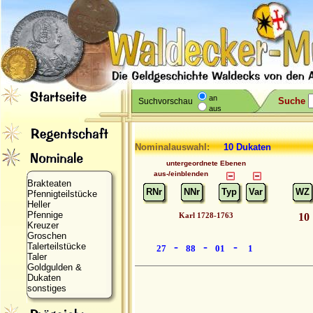
an
Suche
Suchvorschau
aus
Nominalauswahl:
10 Dukaten
untergeordnete Ebenen
aus-/einblenden
Brakteaten
RNr
NNr
Typ
Var
WZ
Pfennigteilstücke
Heller
Pfennige
Karl 1728-1763
10
Kreuzer
Groschen
-
-
-
Talerteilstücke
27
88
01
1
Taler
Goldgulden &
Dukaten
sonstiges