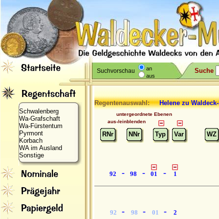
an
Suche
Suchvorschau
aus
Regentenauswahl:
Helene
zu Waldeck
Schwalenberg
untergeordnete Ebenen
Wa-Grafschaft
aus-/einblenden
Wa-Fürstentum
Pyrmont
RNr
NNr
Typ
Var
WZ
Korbach
WA im Ausland
Sonstige
-
-
-
92
98
01
1
-
-
-
92
98
01
2