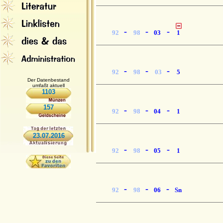
-
-
-
92
98
03
1
-
-
-
92
98
03
5
Der Datenbestand
umfaßt aktuell
1103
157
-
-
-
92
98
04
1
23.07.2016
-
-
-
92
98
05
1
-
-
-
92
98
06
Sn