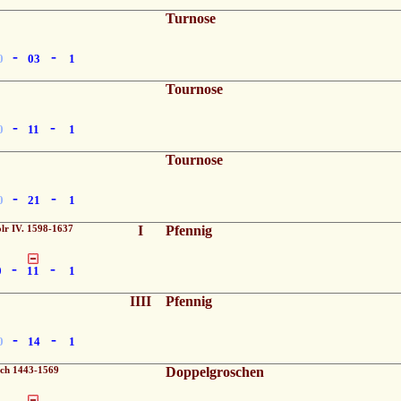
Turnose
-
-
0
03
1
Tournose
-
-
0
11
1
Tournose
-
-
0
21
1
lr IV. 1598-1637
I
Pfennig
-
-
0
11
1
IIII
Pfennig
-
-
0
14
1
ch 1443-1569
Doppelgroschen