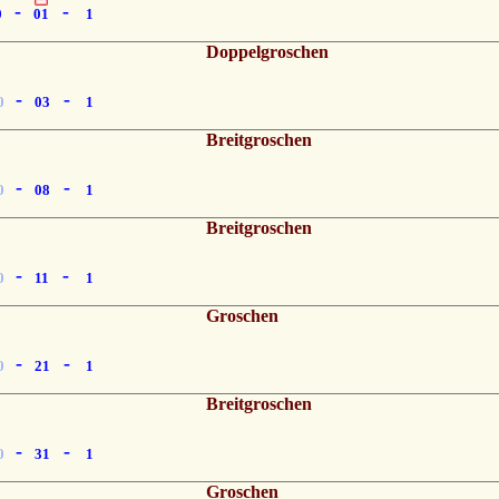
-
-
0
01
1
Doppelgroschen
-
-
0
03
1
Breitgroschen
-
-
0
08
1
Breitgroschen
-
-
0
11
1
Groschen
-
-
0
21
1
Breitgroschen
-
-
0
31
1
Groschen