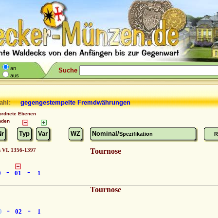
an
Suche
aus
ahl:
gegengestempelte Fremdwährungen
ordnete Ebenen
nden
Nr
Typ
Var
WZ
Nominal/
Spezifikation
R
h VI. 1356-1397
Tournose
-
-
0
01
1
Tournose
-
-
0
02
1