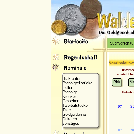
Suchvorschau
Nominalausw
unterge
aus-/einble
Brakteaten
RNr
N
Pfennigteilstücke
Heller
Pfennige
Heinric
Kreuzer
Groschen
-
Talerteilstücke
07
9
Taler
Goldgulden &
Dukaten
sonstiges
-
07
9