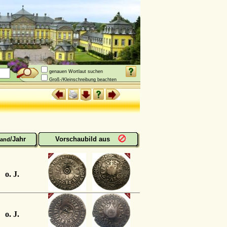
genauen Wortlaut suchen
Groß-/Kleinschreibung beachten
/Jahr
Vorschaubild aus
and
o. J.
o. J.