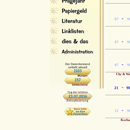
-
07
9
-
07
9
-
Der Datenbestand
07
9
umfaßt aktuell
1103
Chr & Wo
157
-
21
9
23.07.2016
-
21
9
Korba